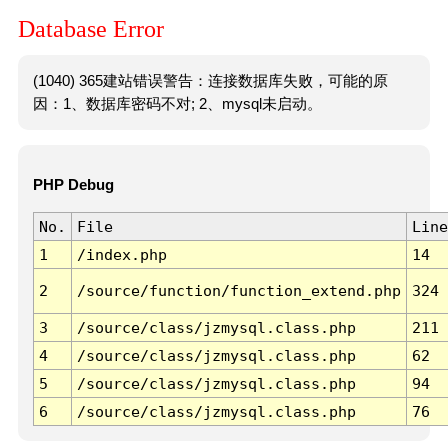
Database Error
(1040) 365建站错误警告：连接数据库失败，可能的原
因：1、数据库密码不对; 2、mysql未启动。
PHP Debug
No.
File
Line
1
/index.php
14
2
/source/function/function_extend.php
324
3
/source/class/jzmysql.class.php
211
4
/source/class/jzmysql.class.php
62
5
/source/class/jzmysql.class.php
94
6
/source/class/jzmysql.class.php
76