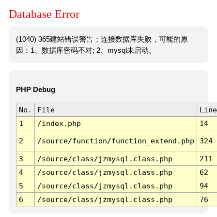
Database Error
(1040) 365建站错误警告：连接数据库失败，可能的原
因：1、数据库密码不对; 2、mysql未启动。
PHP Debug
No.
File
Line
1
/index.php
14
2
/source/function/function_extend.php
324
3
/source/class/jzmysql.class.php
211
4
/source/class/jzmysql.class.php
62
5
/source/class/jzmysql.class.php
94
6
/source/class/jzmysql.class.php
76