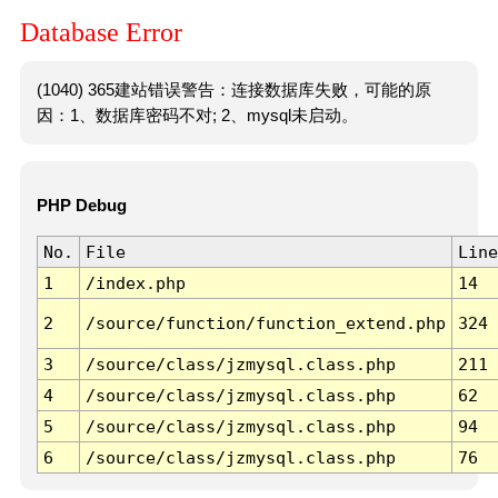
Database Error
(1040) 365建站错误警告：连接数据库失败，可能的原
因：1、数据库密码不对; 2、mysql未启动。
PHP Debug
No.
File
Line
1
/index.php
14
2
/source/function/function_extend.php
324
3
/source/class/jzmysql.class.php
211
4
/source/class/jzmysql.class.php
62
5
/source/class/jzmysql.class.php
94
6
/source/class/jzmysql.class.php
76