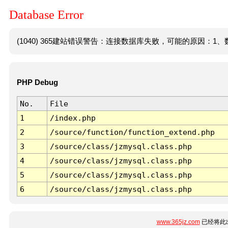
Database Error
(1040) 365建站错误警告：连接数据库失败，可能的原因：1、数
PHP Debug
No.
File
1
/index.php
2
/source/function/function_extend.php
3
/source/class/jzmysql.class.php
4
/source/class/jzmysql.class.php
5
/source/class/jzmysql.class.php
6
/source/class/jzmysql.class.php
www.365jz.com
已经将此