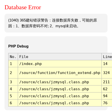
Database Error
(1040) 365建站错误警告：连接数据库失败，可能的原
因：1、数据库密码不对; 2、mysql未启动。
PHP Debug
No.
File
Line
1
/index.php
14
2
/source/function/function_extend.php
324
3
/source/class/jzmysql.class.php
211
4
/source/class/jzmysql.class.php
62
5
/source/class/jzmysql.class.php
94
6
/source/class/jzmysql.class.php
76