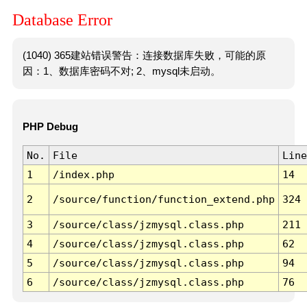
Database Error
(1040) 365建站错误警告：连接数据库失败，可能的原
因：1、数据库密码不对; 2、mysql未启动。
PHP Debug
No.
File
Line
1
/index.php
14
2
/source/function/function_extend.php
324
3
/source/class/jzmysql.class.php
211
4
/source/class/jzmysql.class.php
62
5
/source/class/jzmysql.class.php
94
6
/source/class/jzmysql.class.php
76