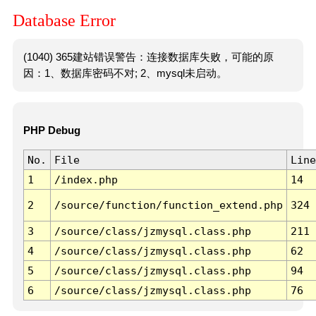
Database Error
(1040) 365建站错误警告：连接数据库失败，可能的原
因：1、数据库密码不对; 2、mysql未启动。
PHP Debug
No.
File
Line
1
/index.php
14
2
/source/function/function_extend.php
324
3
/source/class/jzmysql.class.php
211
4
/source/class/jzmysql.class.php
62
5
/source/class/jzmysql.class.php
94
6
/source/class/jzmysql.class.php
76