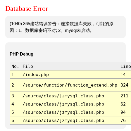
Database Error
(1040) 365建站错误警告：连接数据库失败，可能的原
因：1、数据库密码不对; 2、mysql未启动。
PHP Debug
No.
File
Line
1
/index.php
14
2
/source/function/function_extend.php
324
3
/source/class/jzmysql.class.php
211
4
/source/class/jzmysql.class.php
62
5
/source/class/jzmysql.class.php
94
6
/source/class/jzmysql.class.php
76