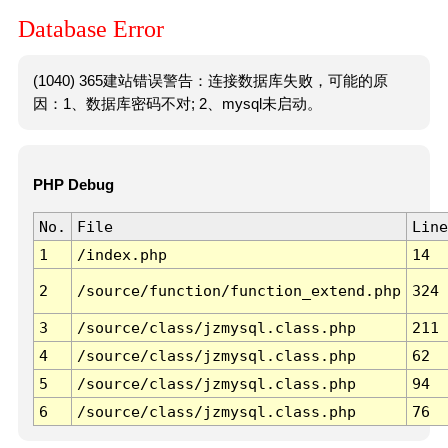
Database Error
(1040) 365建站错误警告：连接数据库失败，可能的原
因：1、数据库密码不对; 2、mysql未启动。
PHP Debug
No.
File
Line
1
/index.php
14
2
/source/function/function_extend.php
324
3
/source/class/jzmysql.class.php
211
4
/source/class/jzmysql.class.php
62
5
/source/class/jzmysql.class.php
94
6
/source/class/jzmysql.class.php
76