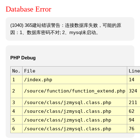
Database Error
(1040) 365建站错误警告：连接数据库失败，可能的原
因：1、数据库密码不对; 2、mysql未启动。
PHP Debug
No.
File
Line
1
/index.php
14
2
/source/function/function_extend.php
324
3
/source/class/jzmysql.class.php
211
4
/source/class/jzmysql.class.php
62
5
/source/class/jzmysql.class.php
94
6
/source/class/jzmysql.class.php
76