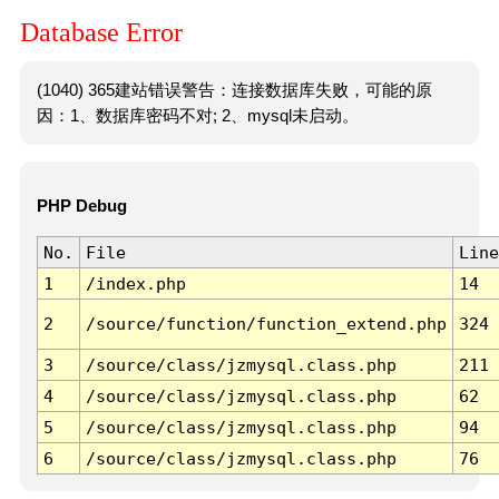
Database Error
(1040) 365建站错误警告：连接数据库失败，可能的原
因：1、数据库密码不对; 2、mysql未启动。
PHP Debug
No.
File
Line
1
/index.php
14
2
/source/function/function_extend.php
324
3
/source/class/jzmysql.class.php
211
4
/source/class/jzmysql.class.php
62
5
/source/class/jzmysql.class.php
94
6
/source/class/jzmysql.class.php
76