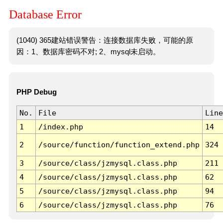
Database Error
(1040) 365建站错误警告：连接数据库失败，可能的原
因：1、数据库密码不对; 2、mysql未启动。
PHP Debug
No.
File
Line
1
/index.php
14
2
/source/function/function_extend.php
324
3
/source/class/jzmysql.class.php
211
4
/source/class/jzmysql.class.php
62
5
/source/class/jzmysql.class.php
94
6
/source/class/jzmysql.class.php
76