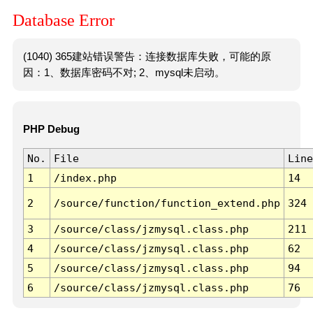
Database Error
(1040) 365建站错误警告：连接数据库失败，可能的原
因：1、数据库密码不对; 2、mysql未启动。
PHP Debug
No.
File
Line
1
/index.php
14
2
/source/function/function_extend.php
324
3
/source/class/jzmysql.class.php
211
4
/source/class/jzmysql.class.php
62
5
/source/class/jzmysql.class.php
94
6
/source/class/jzmysql.class.php
76