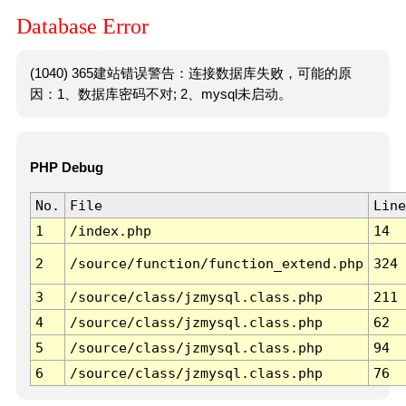
Database Error
(1040) 365建站错误警告：连接数据库失败，可能的原
因：1、数据库密码不对; 2、mysql未启动。
PHP Debug
No.
File
Line
1
/index.php
14
2
/source/function/function_extend.php
324
3
/source/class/jzmysql.class.php
211
4
/source/class/jzmysql.class.php
62
5
/source/class/jzmysql.class.php
94
6
/source/class/jzmysql.class.php
76