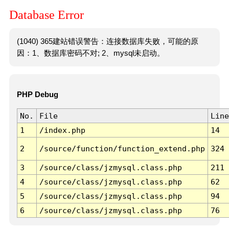
Database Error
(1040) 365建站错误警告：连接数据库失败，可能的原
因：1、数据库密码不对; 2、mysql未启动。
PHP Debug
No.
File
Line
1
/index.php
14
2
/source/function/function_extend.php
324
3
/source/class/jzmysql.class.php
211
4
/source/class/jzmysql.class.php
62
5
/source/class/jzmysql.class.php
94
6
/source/class/jzmysql.class.php
76