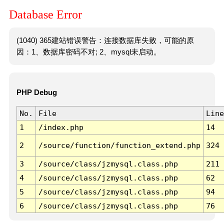
Database Error
(1040) 365建站错误警告：连接数据库失败，可能的原
因：1、数据库密码不对; 2、mysql未启动。
PHP Debug
No.
File
Line
1
/index.php
14
2
/source/function/function_extend.php
324
3
/source/class/jzmysql.class.php
211
4
/source/class/jzmysql.class.php
62
5
/source/class/jzmysql.class.php
94
6
/source/class/jzmysql.class.php
76