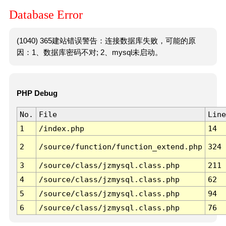
Database Error
(1040) 365建站错误警告：连接数据库失败，可能的原
因：1、数据库密码不对; 2、mysql未启动。
PHP Debug
No.
File
Line
1
/index.php
14
2
/source/function/function_extend.php
324
3
/source/class/jzmysql.class.php
211
4
/source/class/jzmysql.class.php
62
5
/source/class/jzmysql.class.php
94
6
/source/class/jzmysql.class.php
76