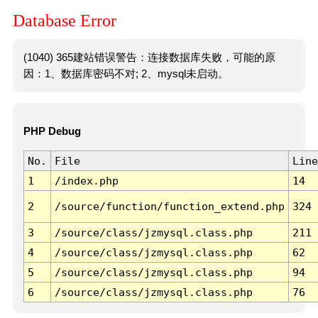
Database Error
(1040) 365建站错误警告：连接数据库失败，可能的原
因：1、数据库密码不对; 2、mysql未启动。
PHP Debug
No.
File
Line
1
/index.php
14
2
/source/function/function_extend.php
324
3
/source/class/jzmysql.class.php
211
4
/source/class/jzmysql.class.php
62
5
/source/class/jzmysql.class.php
94
6
/source/class/jzmysql.class.php
76