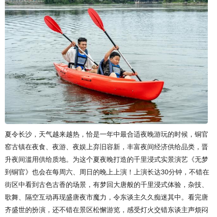
夏令长沙，天气越来越热，恰是一年中最合适夜晚游玩的时候，铜官
窑古镇在夜食、夜游、夜娱上弃旧容新，丰富夜间经济供给品类，晋
升夜间滥用供给质地。为这个夏夜晚打造的千里浸式实景演艺《无梦
到铜官》也会在每周六、周日的晚上上演！上演长达30分钟，不错在
街区中看到古色古香的场景，有梦回大唐般的千里浸式体验，杂技、
歌舞、隔空互动再现盛唐夜市魔力，令东谈主久久痴迷其中。看完唐
齐盛世的扮演，还不错在景区松懈游览，感受灯火交错东谈主声烦闷