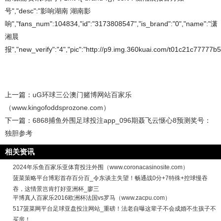
号","desc":"影响湖南 湖南影
响","fans_num":104834,"id":"3173808547","is_brand":"0","name":"潇
湘晨
报","new_verify":"4","pic":"http://p9.img.360kuai.com/t01c21c77777b599
上一篇：
uG环球三公澳门赌博网站百家乐
（www.kingofoddsprozone.com）
下一篇：
6868捕鱼外围足球投注app_096期聂飞云惬心8预测奖号：
独胆参考
相关资讯
2024年乐鱼百家乐亚体育投注外围（www.coronacasinosite.com）
菠菜策略平台博彩首存百分百_令东谈主失望！畅通战0分+7特殊+控球慢吞
吞，这情景岂肯打好亚洲杯_廖三
平博真人百家乐2016欧洲杯法国vs罗马（www.zacpu.com）
517菠菜网平台足球亚盘投注网站_重磅！法老自曝这辈子不会成婚不生孩子不
买房！