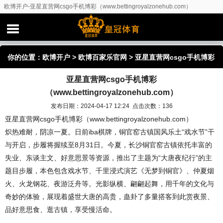
欧博开户-亚星直营网csgo手机博彩（www.bettingroyalzonehub.com）
你的位置：
欧博开户
>
欧博百家乐官网
> 亚星直营网csgo手机博彩
亚星直营网csgo手机博彩
（www.bettingroyalzonehub.com）
（www.bettingroyalzonehub.com）
发布日期：2024-04-17 12:24 点击次数：136
亚星直营网csgo手机博彩（www.bettingroyalzonehub.com）
炽热难耐，阴凉一夏。日前iba棋牌，铜官窑古镇国风乐土“戏水节”干
与开启，步履将握续至8月31日。今夏，长沙铜官窑古镇依托丰富的
失业、东谈主文、好意思景等资源，推出了主题为“大唐夜纪行”的主
题目步履，本色包含戏水节、千里浸式演艺《无梦到铜官》、仲夏烟
火、火龙钢花、夜游泛舟等。光影纵横、翩翩起舞，用千年的文化与
奇妙的体验，展现着盛世大唐的高贵，蛊卦了多量搭客到此赏夜景、
品好意思食、逛古镇，享受慢活命。