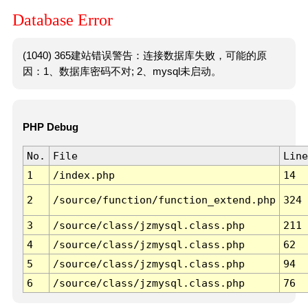
Database Error
(1040) 365建站错误警告：连接数据库失败，可能的原
因：1、数据库密码不对; 2、mysql未启动。
PHP Debug
No.
File
Line
1
/index.php
14
2
/source/function/function_extend.php
324
3
/source/class/jzmysql.class.php
211
4
/source/class/jzmysql.class.php
62
5
/source/class/jzmysql.class.php
94
6
/source/class/jzmysql.class.php
76